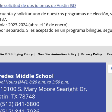
e solicitud de dos idiomas de Austin ISD
uenta y solicitar uno de nuestros programas de elección, vis
187.
olar 2023-2024 (abre el 16 de enero).
or separado. Si es aceptado en un programa bilingüe, seguir
tin ISD Bullying Policy
Non Discrimination Policy
Privacy Policy
Res
redes Middle School
ol Hours (M-F): 8:20 a.m. to 3:50 p.m.
Address:
10100 S. Mary Moore Searight Dr,
tin, TX 78748
Phone:
(512) 841-6800
Fax:
(512) 841-7036