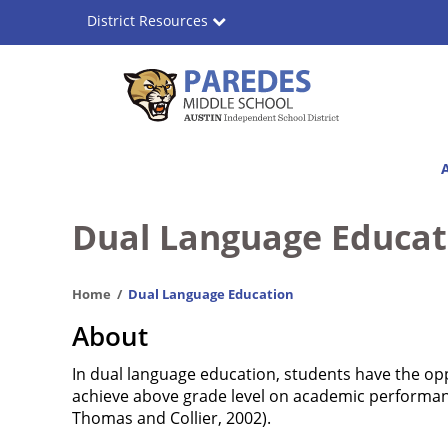
Skip
District Resources
to
main
content
Paredes
Main
Middle
navigation
School
Dual Language Educat
Home
Dual Language Education
About
In dual language education, students have the opp
achieve above grade level on academic performan
Thomas and Collier, 2002).