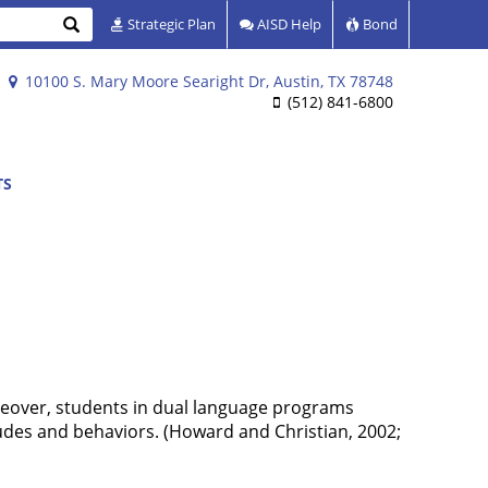
Search
Strategic Plan
AISD Help
Bond
10100 S. Mary Moore Searight Dr, Austin, TX 78748
(512) 841-6800
TS
oreover, students in dual language programs
des and behaviors. (Howard and Christian, 2002;