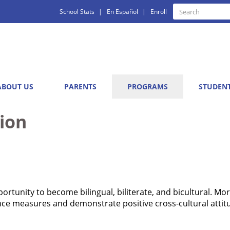
Quick
Search
School Stats
En Español
Enroll
Search
Links
ABOUT US
PARENTS
PROGRAMS
STUDEN
ion
ortunity to become bilingual, biliterate, and bicultural. M
ce measures and demonstrate positive cross-cultural attitu